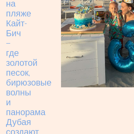
на
пляже
Кайт-
Бич
—
где
золотой
песок,
бирюзовые
волны
и
панорама
Дубая
создают